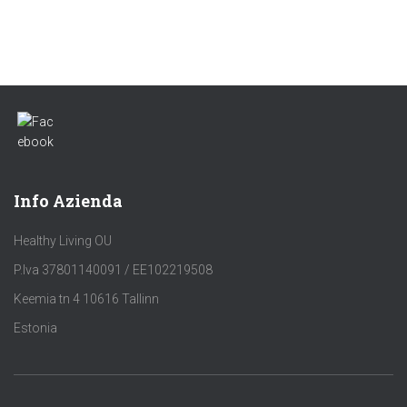
Info Azienda
Healthy Living OU
P.Iva 37801140091 / EE102219508
Keemia tn 4 10616 Tallinn
Estonia