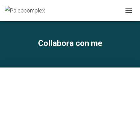
N
A
V
I
G
Collabora con me
A
Z
I
O
N
E
T
O
G
G
L
E