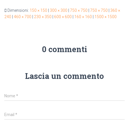
Dimensioni:
150 × 150
|
300 × 300
|
750 × 750
|
750 × 750
|
360 ×
240
|
460 × 700
|
230 × 350
|
600 × 600
|
160 × 160
|
1500 × 1500
0 commenti
Lascia un commento
Nome
*
Email
*