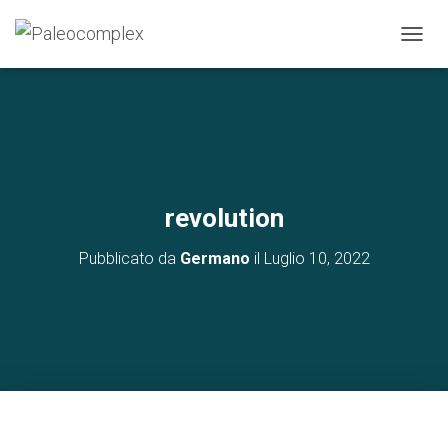
N
A
V
I
G
A
Z
I
O
revolution
N
E
Pubblicato da
Germano
il
Luglio 10, 2022
T
O
G
G
L
E