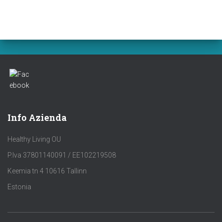
Info Azienda
Healthy Living OU
P.Iva 37801140091 / EE102219508
Keemia tn 4 10616 Tallinn
Estonia