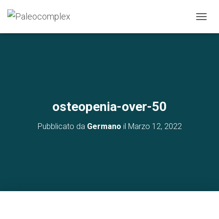
N
A
V
I
G
A
Z
I
O
osteopenia-over-50
N
E
Pubblicato da
Germano
il
Marzo 12, 2022
T
O
G
G
L
E