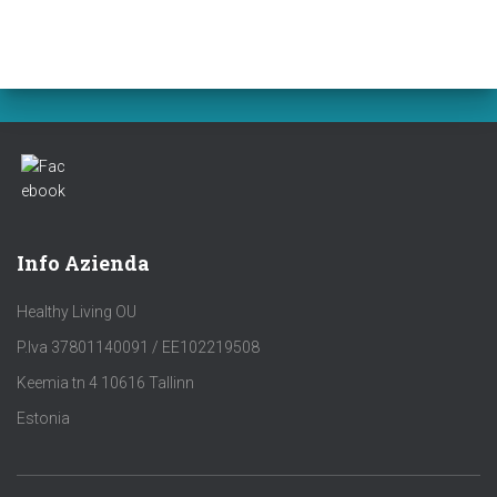
Info Azienda
Healthy Living OU
P.Iva 37801140091 / EE102219508
Keemia tn 4 10616 Tallinn
Estonia