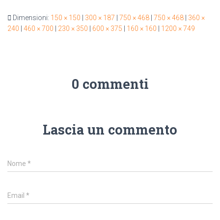
Dimensioni:
150 × 150
|
300 × 187
|
750 × 468
|
750 × 468
|
360 ×
240
|
460 × 700
|
230 × 350
|
600 × 375
|
160 × 160
|
1200 × 749
0 commenti
Lascia un commento
Nome
*
Email
*