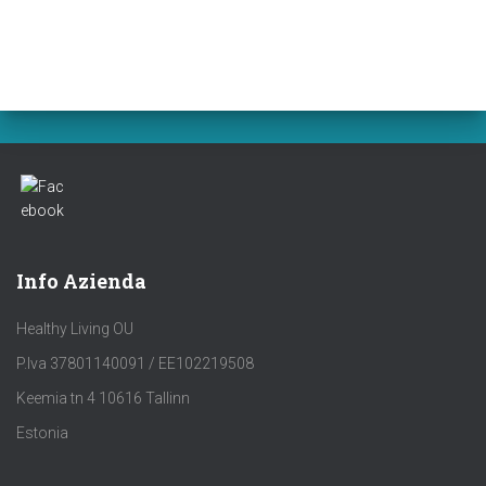
Info Azienda
Healthy Living OU
P.Iva 37801140091 / EE102219508
Keemia tn 4 10616 Tallinn
Estonia