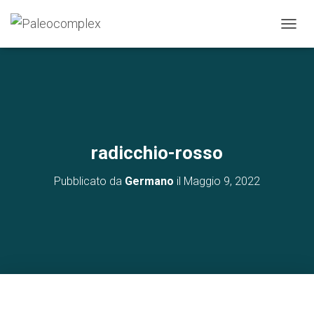
N
A
V
I
G
A
Z
I
O
radicchio-rosso
N
E
Pubblicato da
Germano
il
Maggio 9, 2022
T
O
G
G
L
E