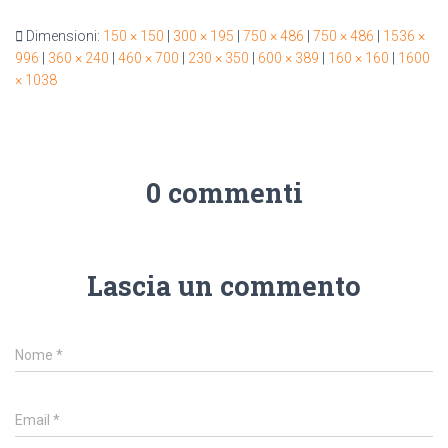
Dimensioni:
150 × 150
|
300 × 195
|
750 × 486
|
750 × 486
|
1536 ×
996
|
360 × 240
|
460 × 700
|
230 × 350
|
600 × 389
|
160 × 160
|
1600
× 1038
0 commenti
Lascia un commento
Nome
*
Email
*