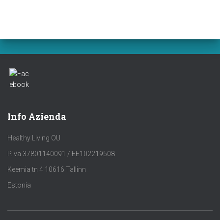
Info Azienda
Healthy Living OU
P.Iva 37801140091 / EE102219508
Keemia tn 4 10616 Tallinn
Estonia