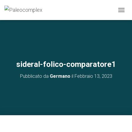
N
A
V
I
G
A
Z
I
O
sideral-folico-comparatore1
N
E
Pubblicato da
Germano
il
Febbraio 13, 2023
T
O
G
G
L
E