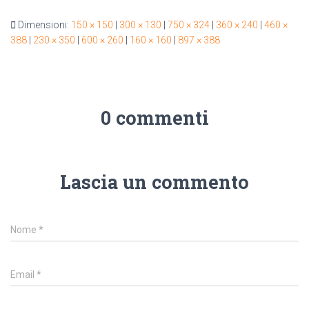
Dimensioni:
150 × 150
|
300 × 130
|
750 × 324
|
360 × 240
|
460 ×
388
|
230 × 350
|
600 × 260
|
160 × 160
|
897 × 388
0 commenti
Lascia un commento
Nome
*
Email
*