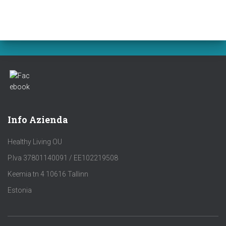
Info Azienda
Healthy Living OU
P.Iva 37801140091 / EE102219508
Keemia tn 4 10616 Tallinn
Estonia