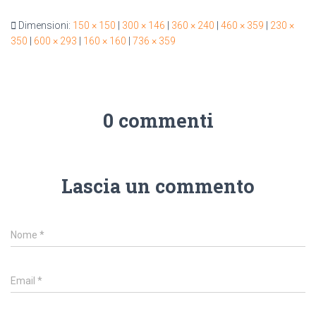
Dimensioni:
150 × 150
|
300 × 146
|
360 × 240
|
460 × 359
|
230 ×
350
|
600 × 293
|
160 × 160
|
736 × 359
0 commenti
Lascia un commento
Nome
*
Email
*