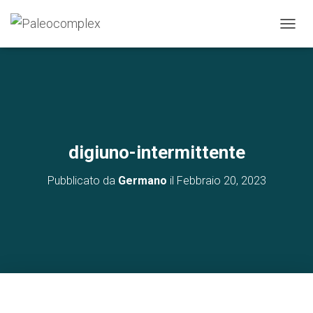
N
A
V
I
G
A
Z
I
O
digiuno-intermittente
N
E
Pubblicato da
Germano
il
Febbraio 20, 2023
T
O
G
G
L
E