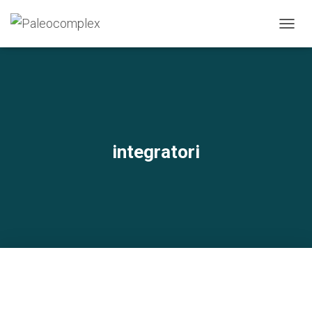
N
A
V
I
G
A
Z
I
O
integratori
N
E
T
O
G
G
L
E