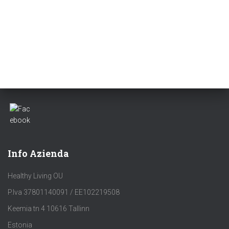
Info Azienda
Healthy Living OU
P.Iva 37801140091 / EE102219508
Keemia tn 4 10616 Tallinn
Estonia