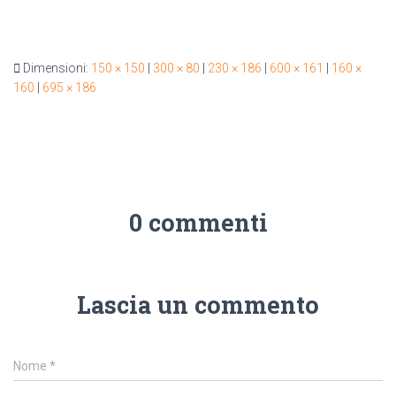
Dimensioni:
150 × 150
|
300 × 80
|
230 × 186
|
600 × 161
|
160 ×
160
|
695 × 186
0 commenti
Lascia un commento
Nome
*