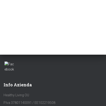
Info Azienda
Healthy Living OU
P.Iva 37801140091 / EE102219508