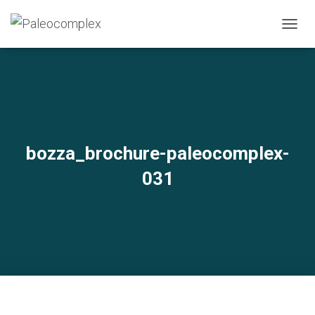
N
A
V
I
G
A
Z
I
O
bozza_brochure-paleocomplex-
N
E
031
T
O
G
G
L
E