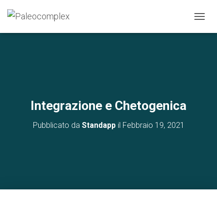
N
A
V
I
G
A
Z
I
O
Integrazione e Chetogenica
N
E
Pubblicato da
Standapp
il
Febbraio 19, 2021
T
O
G
G
L
E