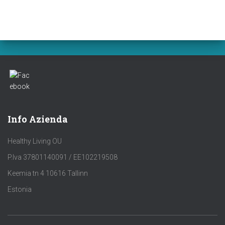
Info Azienda
Healthy Living OU
P.Iva 37801140091 / EE102219508
Keemia tn 4 10616 Tallinn
Estonia