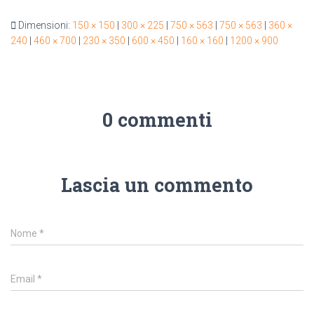
Dimensioni:
150 × 150
|
300 × 225
|
750 × 563
|
750 × 563
|
360 ×
240
|
460 × 700
|
230 × 350
|
600 × 450
|
160 × 160
|
1200 × 900
0 commenti
Lascia un commento
Nome
*
Email
*