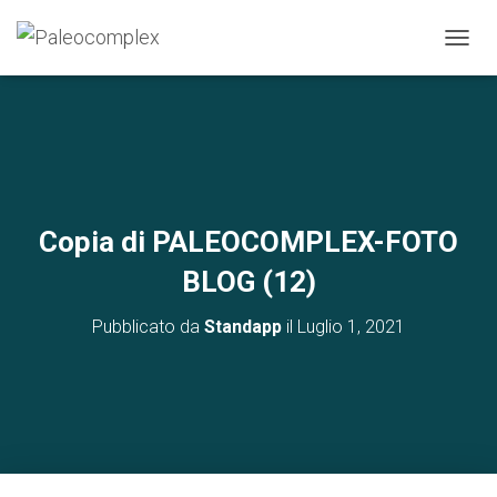
N
A
V
I
G
A
Z
I
O
Copia di PALEOCOMPLEX-FOTO
N
E
BLOG (12)
T
O
Pubblicato da
Standapp
il
Luglio 1, 2021
G
G
L
E