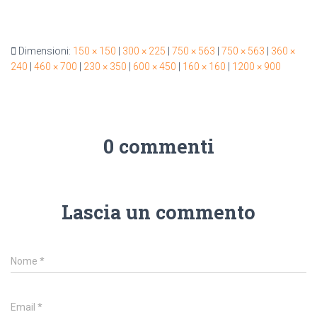
Dimensioni:
150 × 150
|
300 × 225
|
750 × 563
|
750 × 563
|
360 ×
240
|
460 × 700
|
230 × 350
|
600 × 450
|
160 × 160
|
1200 × 900
0 commenti
Lascia un commento
Nome
*
Email
*