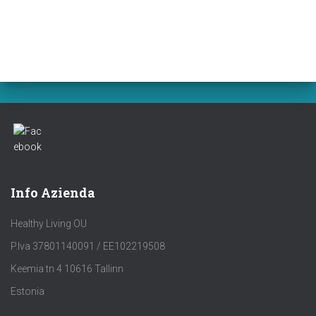
Info Azienda
Healthy Living OU
P.Iva 37801140091 / EE102219508
Keemia tn 4 10616 Tallinn
Estonia