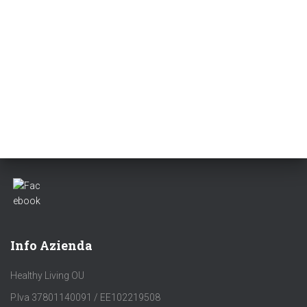
Info Azienda
Healthy Living OU
P.Iva 37801140091 / EE102219508