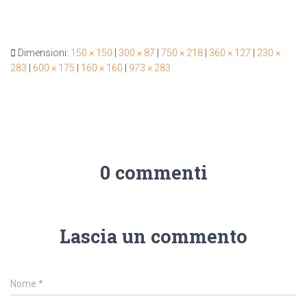
Dimensioni:
150 × 150
|
300 × 87
|
750 × 218
|
360 × 127
|
230 ×
283
|
600 × 175
|
160 × 160
|
973 × 283
0 commenti
Lascia un commento
Nome
*