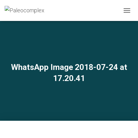
N
A
V
I
G
A
Z
I
O
WhatsApp Image 2018-07-24 at
N
E
17.20.41
T
O
G
G
L
E