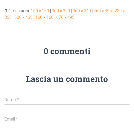
Dimensioni:
150 × 150
|
300 × 220
|
360 × 240
|
460 × 495
|
230 ×
350
|
600 × 439
|
160 × 160
|
676 × 495
0 commenti
Lascia un commento
Nome
*
Email
*