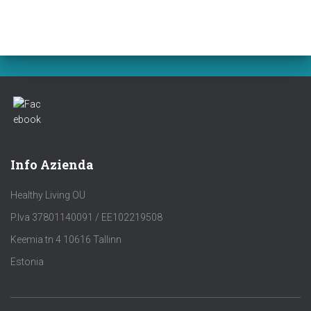
Info Azienda
Healthy Living OU
P.Iva 37801140091 / EE102219508
Keemia tn 4 10616 Tallinn
Estonia