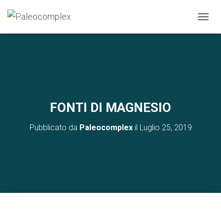
N
A
V
I
G
A
Z
I
O
FONTI DI MAGNESIO
N
E
Pubblicato da
Paleocomplex
il
Luglio 25, 2019
T
O
G
G
L
E