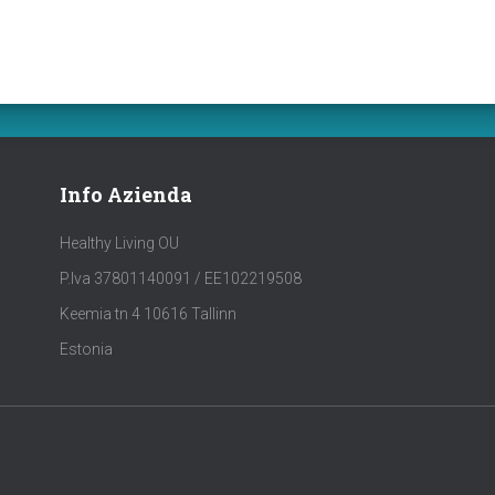
Info Azienda
Healthy Living OU
P.Iva 37801140091 / EE102219508
Keemia tn 4 10616 Tallinn
Estonia